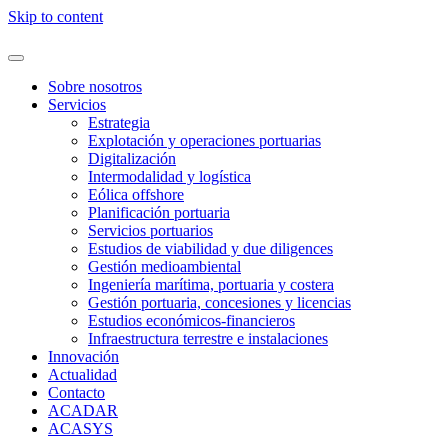
Skip to content
Sobre nosotros
Servicios
Estrategia
Explotación y operaciones portuarias
Digitalización
Intermodalidad y logística
Eólica offshore
Planificación portuaria
Servicios portuarios
Estudios de viabilidad y due diligences
Gestión medioambiental
Ingeniería marítima, portuaria y costera
Gestión portuaria, concesiones y licencias
Estudios económicos-financieros
Infraestructura terrestre e instalaciones
Innovación
Actualidad
Contacto
ACADAR
ACASYS