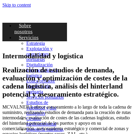
Skip to content
Sobre
nosotros
Servicios
Estrategia
Explotación y
operaciones
Intermodalidad y logística
portuarias
Digitalización
Realización de estudios de demanda,
Intermodalidad y
logística
evaluación y optimización de costes de la
Eólica offshore
cadena logística, análisis del hinterland
Planificación
portuaria
potencial y asesoramiento estratégico.
Servicios portuarios
Estudios de
MCVALNERA ofrece asesoramiento a lo largo de toda la cadena de
viabilidad y due
suministro, realizando estudios de demanda para la creación de rutas
diligences
intermodales, evaluación de costes de las cadenas logísticas, estudio
Gestión
del hinterland potencial de los puertos y apoyo en su
medioambiental
comercialización, asesoramiento estratégico y comercial de zonas y
Ingeniería marítima,
espacios logísticos (puertos secos, ZAL, etc.).