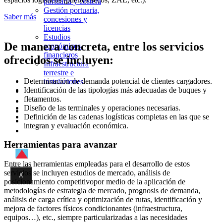
portuaria y costera
Gestión portuaria,
Saber más
concesiones y
licencias
Estudios
De manera concreta, entre los servicios
económicos-
financieros
ofrecidos se incluyen:
Infraestructura
terrestre e
Determinación de demanda potencial de clientes cargadores.
instalaciones
Identificación de las tipologías más adecuadas de buques y
Innovación
fletamentos.
Actualidad
Diseño de las terminales y operaciones necesarias.
Contacto
Definición de las cadenas logísticas completas en las que se
ACADAR
integran y evaluación económica.
ACASYS
Herramientas para avanzar
Entre las herramientas empleadas para el desarrollo de estos
servicios se incluyen estudios de mercado, análisis de
X
posicionamiento competitivopor medio de la aplicación de
metodologías de estrategia de mercado, prognosis de demanda,
análisis de carga crítica y optimización de rutas, identificación y
mejora de factores físicos condicionantes (infraestructura,
equipos…), etc., siempre particularizadas a las necesidades