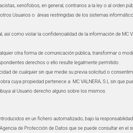
racistas, xenófobos, en general, contrarios a la ley o al orden púb
e otros Usuarios o áreas restringidas de los sistemas informát
ial, así como violar la confidencialidad de la información de MC
o cualquier otra forma de comunicación pública, transformar o mod
espondientes derechos o ello resulte legalmente permitido.
icidad de cualquier sin que medie su previa solicitud o consentim
 obra cuya propiedad pertenece a MC VALNERA, S.L sin que pued
ibuya al Usuario derecho alguno sobre los mismos.
roducidos en un fichero automatizado, bajo la responsabilidad
a Agencia de Protección de Datos que se puede consultar en el s