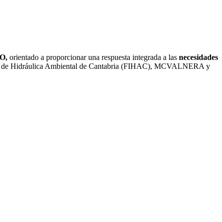
na
ueva
staña)
O,
orientado a proporcionar una respuesta integrada a las
necesidades
stituto de Hidráulica Ambiental de Cantabria (FIHAC), MCVALNERA y