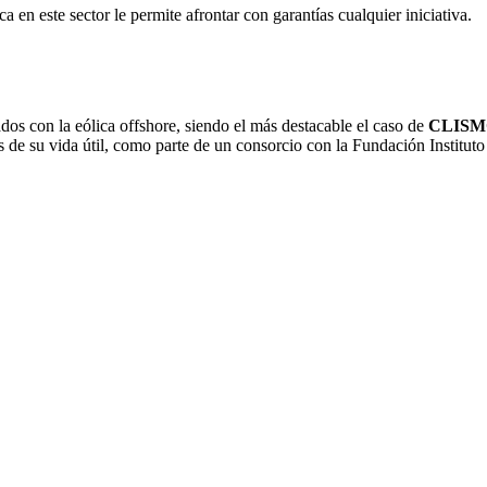
en
a en este sector le permite afrontar con garantías cualquier iniciativa.
u
n
pe
dos con la eólica offshore, siendo el más destacable el caso de
CLISM
ases de su vida útil, como parte de un consorcio con la Fundación In