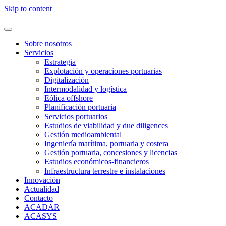
Skip to content
Sobre nosotros
Servicios
Estrategia
Explotación y operaciones portuarias
Digitalización
Intermodalidad y logística
Eólica offshore
Planificación portuaria
Servicios portuarios
Estudios de viabilidad y due diligences
Gestión medioambiental
Ingeniería marítima, portuaria y costera
Gestión portuaria, concesiones y licencias
Estudios económicos-financieros
Infraestructura terrestre e instalaciones
Innovación
Actualidad
Contacto
ACADAR
ACASYS