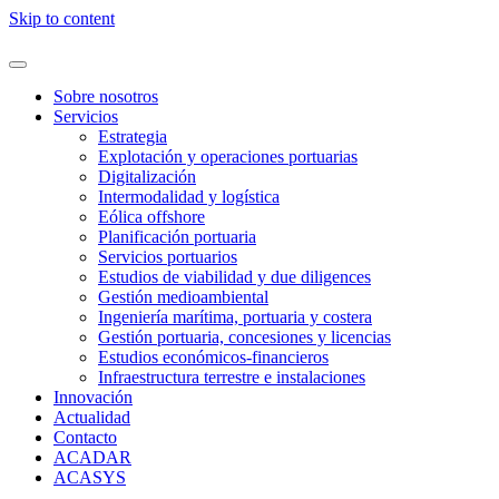
Skip to content
Sobre nosotros
Servicios
Estrategia
Explotación y operaciones portuarias
Digitalización
Intermodalidad y logística
Eólica offshore
Planificación portuaria
Servicios portuarios
Estudios de viabilidad y due diligences
Gestión medioambiental
Ingeniería marítima, portuaria y costera
Gestión portuaria, concesiones y licencias
Estudios económicos-financieros
Infraestructura terrestre e instalaciones
Innovación
Actualidad
Contacto
ACADAR
ACASYS