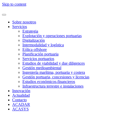
Skip to content
Sobre nosotros
Servicios
Estrategia
Explotación y operaciones portuarias
Digitalización
Intermodalidad y logística
Eólica offshore
Planificación portuaria
Servicios portuarios
Estudios de viabilidad y due diligences
Gestión medioambiental
Ingeniería marítima, portuaria y costera
Gestión portuaria, concesiones y licencias
Estudios económicos-financieros
Infraestructura terrestre e instalaciones
Innovación
Actualidad
Contacto
ACADAR
ACASYS