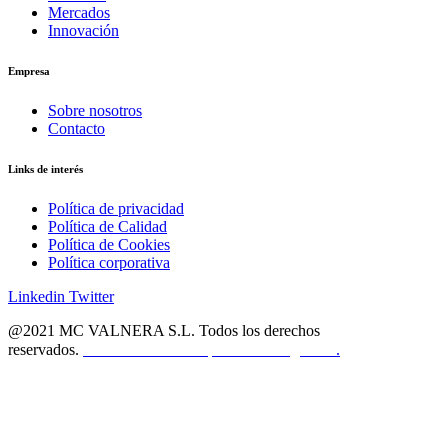
Mercados
Innovación
Empresa
Sobre nosotros
Contacto
Links de interés
Política de privacidad
Política de Calidad
Política de Cookies
Política corporativa
Linkedin
Twitter
@2021 MC VALNERA S.L. Todos los derechos
reservados.
Diseño web
con ♡ por Axolot Agencia
.