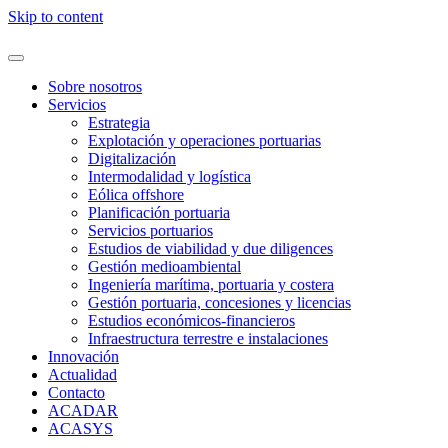
Skip to content
Sobre nosotros
Servicios
Estrategia
Explotación y operaciones portuarias
Digitalización
Intermodalidad y logística
Eólica offshore
Planificación portuaria
Servicios portuarios
Estudios de viabilidad y due diligences
Gestión medioambiental
Ingeniería marítima, portuaria y costera
Gestión portuaria, concesiones y licencias
Estudios económicos-financieros
Infraestructura terrestre e instalaciones
Innovación
Actualidad
Contacto
ACADAR
ACASYS