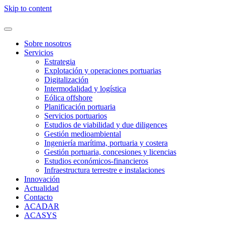
Skip to content
Sobre nosotros
Servicios
Estrategia
Explotación y operaciones portuarias
Digitalización
Intermodalidad y logística
Eólica offshore
Planificación portuaria
Servicios portuarios
Estudios de viabilidad y due diligences
Gestión medioambiental
Ingeniería marítima, portuaria y costera
Gestión portuaria, concesiones y licencias
Estudios económicos-financieros
Infraestructura terrestre e instalaciones
Innovación
Actualidad
Contacto
ACADAR
ACASYS