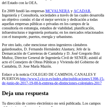
del Estado con la OEA.
En 2009 fundó las empresas
MCVALNERA
y
ACADAR
,
Ingeniería y Consultoría, sociedades a través de las cuales desarrolla
un objetivo común: el dar el mejor servicio y dedicación a todas
aquellas empresas públicas o privadas en los campos de la
consultoría en estrategia, estudios de viabilidad, planificación,
infraestructuras e ingeniería portuaria; en los mercados relacionados
con el transporte, puertos, energía y urbanismo.
Por otro lado, cabe mencionar otros ingenieros cántabros
galardonados, D. Fernando Hernández Alastuey, Jefe de la
Demarcación de Carreteras de Cantabria y D. José Gregorio Briz
Muñoz, Director General de Ingeniería Civil de SENER; asistió al
acto el Consejero de Obras Públicas y Vivienda del Gobierno de
Cantabria, D. Jose María Mazón.
Enlace a la noticia COLEGIO DE CAMINOS, CANALES Y
PUERTOS:
http://www2.ciccp.es/index.php/publicaciones/1398-15-
de-junio-de-2017-19-00-h-entrega-de-distinciones-colegiales-2017
Deja una respuesta
Tu dirección de correo electrónico no será publicada.
Los campos