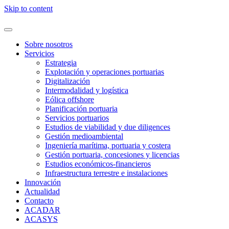
Skip to content
Sobre nosotros
Servicios
Estrategia
Explotación y operaciones portuarias
Digitalización
Intermodalidad y logística
Eólica offshore
Planificación portuaria
Servicios portuarios
Estudios de viabilidad y due diligences
Gestión medioambiental
Ingeniería marítima, portuaria y costera
Gestión portuaria, concesiones y licencias
Estudios económicos-financieros
Infraestructura terrestre e instalaciones
Innovación
Actualidad
Contacto
ACADAR
ACASYS