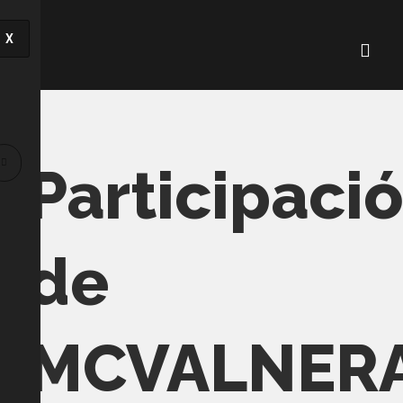
X
Participaci
de
MCVALNER