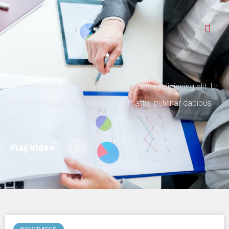
Lorem ipsum dolor sit amet, consectetur adipiscing elit. Ut
elit tellus, luctus nec ullamcorper mattis, pulvinar dapibus
leo.
Play Video