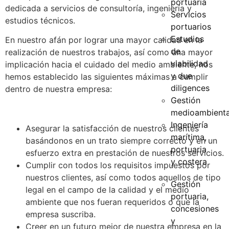
portuaria
dedicada a servicios de consultoría, ingeniería y
Servicios
estudios técnicos.
portuarios
Estudios
En nuestro afán por lograr una mayor calidad en la
de
realización de nuestros trabajos, así como una mayor
viabilidad
implicación hacia el cuidado del medio ambiente, nos
y due
hemos establecido las siguientes máximas a cumplir
diligences
dentro de nuestra empresa:
Gestión
medioambienta
Ingeniería
Asegurar la satisfacción de nuestros clientes
marítima,
basándonos en un trato siempre correcto y en un
portuaria
esfuerzo extra en prestación de nuestros servicios.
y costera
Cumplir con todos los requisitos impuestos por
nuestros clientes, así como todos aquellos de tipo
Gestión
legal en el campo de la calidad y el medio
portuaria,
ambiente que nos fueran requeridos o que la
concesiones
empresa suscriba.
y
Creer en un futuro mejor de nuestra empresa en la