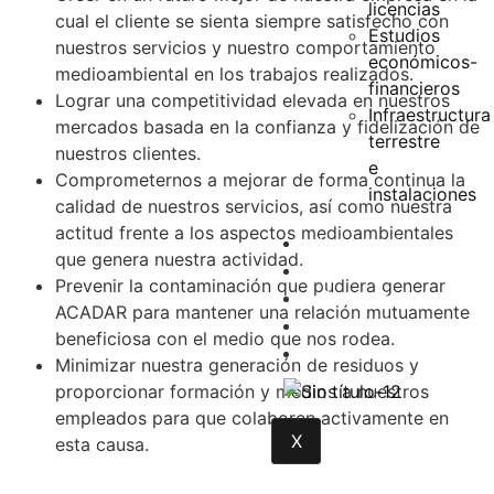
licencias
cual el cliente se sienta siempre satisfecho con
Estudios
nuestros servicios y nuestro comportamiento
económicos-
medioambiental en los trabajos realizados.
financieros
Lograr una competitividad elevada en nuestros
Infraestructura
mercados basada en la confianza y fidelización de
terrestre
nuestros clientes.
e
Comprometernos a mejorar de forma continua la
instalaciones
calidad de nuestros servicios, así como nuestra
actitud frente a los aspectos medioambientales
Innovación
que genera nuestra actividad.
Actualidad
Prevenir la contaminación que pudiera generar
Contacto
ACADAR para mantener una relación mutuamente
ACADAR
beneficiosa con el medio que nos rodea.
ACASYS
Minimizar nuestra generación de residuos y
proporcionar formación y medios a nuestros
empleados para que colaboren activamente en
X
esta causa.