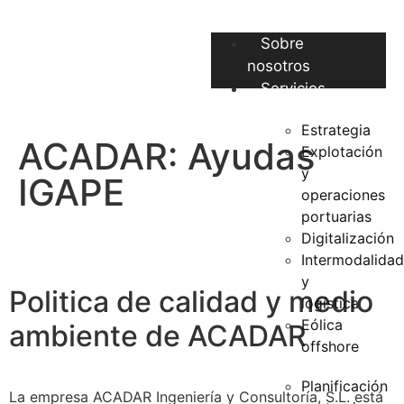
Sobre
nosotros
Servicios
Estrategia
ACADAR: Ayudas
Explotación
y
IGAPE
operaciones
portuarias
Digitalización
Intermodalidad
y
Politica de calidad y medio
logística
Eólica
ambiente de ACADAR
offshore
Planificación
La empresa ACADAR Ingeniería y Consultoría, S.L. está